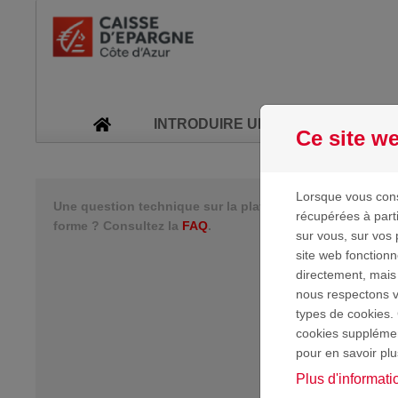
Passer au contenu
INTRODUIRE UNE NOUVELLE DE
Ce site we
F
Lorsque vous cons
Une question technique sur la plate-
récupérées à part
forme ? Consultez la
FAQ
.
sur vous, sur vos 
site web fonction
directement, mais
nous respectons vo
types de cookies. 
cookies supplément
pour en savoir plu
Plus d'informati