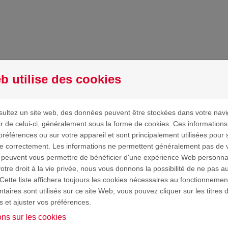
MANDE
GÉRER MES DEMANDES
b utilise des cookies
AQ
ultez un site web, des données peuvent être stockées dans votre navi
ir de celui-ci, généralement sous la forme de cookies. Ces information
préférences ou sur votre appareil et sont principalement utilisées pour 
ne correctement. Les informations ne permettent généralement pas de vo
J'ai cliqué sur "Mot de passe perdu ?" mais je ne reçois pas l'ema
 peuvent vous permettre de bénéficier d'une expérience Web personna
nouveau mot de passe.
tre droit à la vie privée, nous vous donnons la possibilité de ne pas au
Cette liste affichera toujours les cookies nécessaires au fonctionnement
aires sont utilisés sur ce site Web, vous pouvez cliquer sur les titres 
J'ai cliqué sur "Mot de passe perdu ?" mais je reçois un message 
s et ajuster vos préférences.
email.
ons sur les cookies