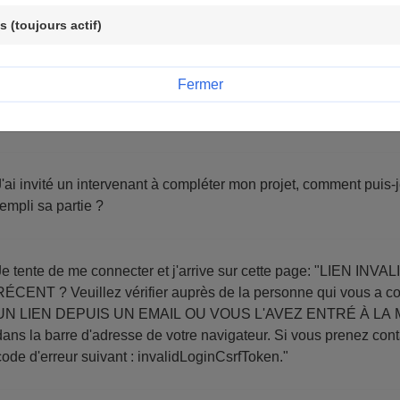
 (toujours actif)
Je clique sur "Ecran suivant" dans le formulaire mais je reste s
Fermer
Comment puis-je relire la première partie de mon projet ?
J'ai invité un intervenant à compléter mon projet, comment puis-je
rempli sa partie ?
e tente de me connecter et j'arrive sur cette page: "LIEN INVALIDE ÊTES-VOUS SÛR(E) D'AVOIR UN LIEN
? Veuillez vérifier auprès de la personne qui vous a communiqué ce lien. VOUS AVEZ CLIQUÉ SUR
N LIEN DEPUIS UN EMAIL OU VOUS L'AVEZ ENTRÉ À LA MAIN ? Veuillez essayer de copier/coll
ns la barre d'adresse de votre navigateur. Si vous prenez contact avec nous, merci de nous communiquer le
code d'erreur suivant : invalidLoginCsrfToken."