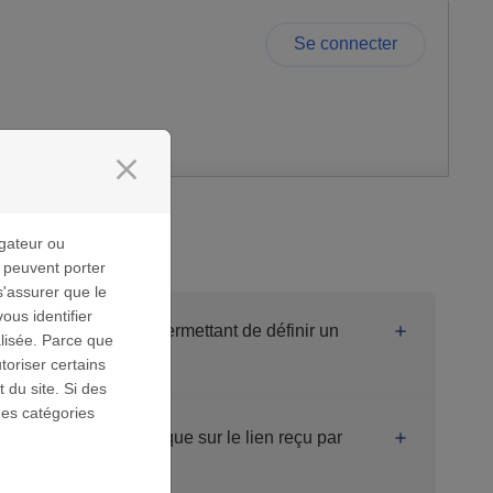
Se connecter
close
gateur ou
s peuvent porter
s'assurer que le
us identifier
il contenant le lien permettant de définir un
lisée. Parce que
toriser certains
 du site. Si des
des catégories
d'erreur quand je clique sur le lien reçu par