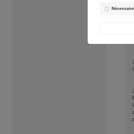
Nécessaires
J
RÉCENT 
U
da