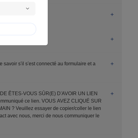
ur la même page.
 savoir s'il s'est connecté au formulaire et a
er le lien